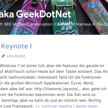
 aka GeekDotNet
ft 365 Modern Collaboration. Co-Host of Hairless in the cl
 Keynote I
xArchived
 Windows 7 ist sicher toll, aber die Features die gerade im
f MultiTouch schon heute auf dem Tablet existent. Das Ah
cht nachvollziehen. Interessant fand ich die Funktionen
ür die großen Microsoft Applikationen. Excel, Word,
em alles lief war: http://liteware/_layouts/… also gehe ich
int die Funktionen bekommen wird. Die Zeit wird es
 benötige, aber es kann ab und an nützlich sein. Richtig
em Live Framework.
>> continue reading | weiter lesen