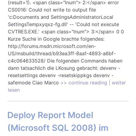
(result=1). <span class="lnum"> 2:</span> error
CS0016: Could not write to output file
'c:Documents and SettingsAdministratorLocal
SettingsTempxyqxz-fg.dll' -- 'Could not execute
CVTRES.EXE.' <span class="lnum"> 3:</span> 0 0
Kurze Suche in Google brachte folgendes:
http://forums.msdn.microsoft.com/en-
US/msbuild/thread/b93ea3ff-8aa1-4893-a6bf-
c4c064633528/ Die folgenden Commands haben
dann tatsachlich die LKosung gebracht: devenv -
resetsettings devenv -resetskippkgs devenv -
safemode Ciao Marco
>> continue reading | weiter
lesen
Deploy Report Model
(Microsoft SQL 2008) im