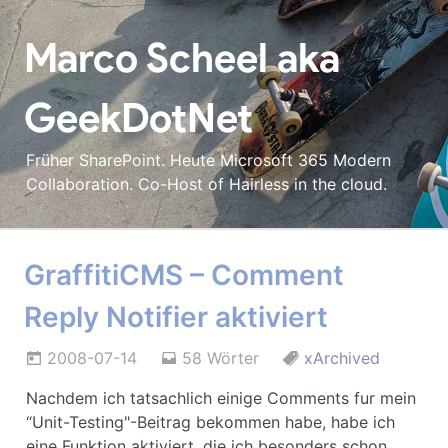
Marco Scheel aka
GeekDotNet
Früher SharePoint. Heute Microsoft 365 Modern
Collaboration. Co-Host of Hairless in the cloud.
GraffitiCMS – Comment
Reply Notifier aktiviert
2008-07-14
58 Wörter
xArchived
Nachdem ich tatsachlich einige Comments fur mein
“Unit-Testing"-Beitrag bekommen habe, habe ich
eine Funktion aktiviert, die ich besonders schon