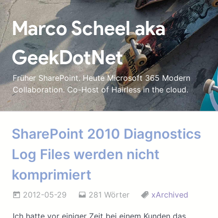
Marco Scheel aka
GeekDotNet
Früher SharePoint. Heute Microsoft 365 Modern
Collaboration. Co-Host of Hairless in the cloud.
SharePoint 2010 Diagnostics
Log Files werden nicht
komprimiert
2012-05-29
281 Wörter
xArchived
Ich hatte vor einiger Zeit bei einem Kunden das