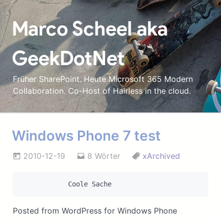
Marco Scheel aka
GeekDotNet
Früher SharePoint. Heute Microsoft 365 Modern
Collaboration. Co-Host of Hairless in the cloud.
Windows Phone 7 test
2010-12-19
8 Wörter
xArchived
Posted from WordPress for Windows Phone