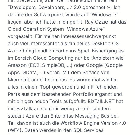
mit Steve Jobs, aber wer hatte schon mit einem
“Developers, Developers, …” 2.0 gerechnet :-) Ich
dachte der Schwerpunkt würde auf “Windows 7”
liegen, aber ich hatte mich geirrt. Ray Ozzie hat das
Cloud Operation System “Windows Azure”
vorgestellt. Für meinen Interessensschwerpunkt
auch viel interessanter als ein neues Desktop OS.
Azure bringt endlich Farbe ins Spiel. Bisher ging es
im Bereich Cloud Computing nur bei Anbietern wie
Amazon (EC2, SimpleDB, …) oder Google (Google
Apps, GData, …) voran. Mit dem Service von
Microsoft ändert sich das. Es wurde mal wieder
alles in einem Topf geworden und mit fehlenden
Parts aus dem bestehenden Portfolio ergänzt und
mit einigen neuen Tools aufgefüllt. BizTalk.NET hat
mit BizTalk an sich nur wenig zu tun, sondern
steuert Azure den Enterprise Messaging Bus bei.
Teil davon ist auch die Workflow Engine Version 4.0
(WF4). Daten werden in den SQL Services