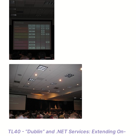
TL40 - “Dublin” and .NET Services: Extending On-