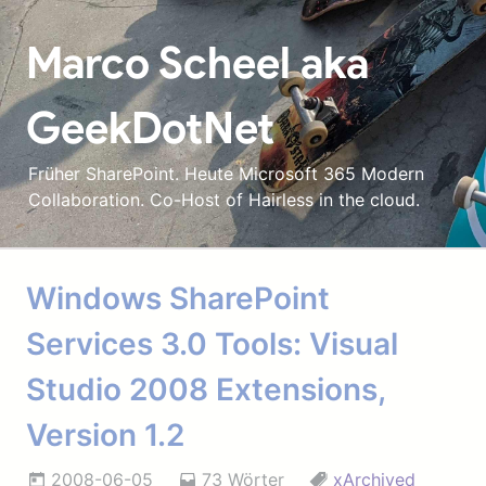
Marco Scheel aka
GeekDotNet
Früher SharePoint. Heute Microsoft 365 Modern
Collaboration. Co-Host of Hairless in the cloud.
Windows SharePoint
Services 3.0 Tools: Visual
Studio 2008 Extensions,
Version 1.2
2008-06-05
73 Wörter
xArchived